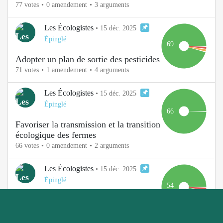
77 votes
0 amendement
3 arguments
Les Écologistes
•
15 déc. 2025
Épinglé
69
Adopter un plan de sortie des pesticides
71 votes
1 amendement
4 arguments
Les Écologistes
•
15 déc. 2025
Épinglé
66
Favoriser la transmission et la transition
écologique des fermes
66 votes
0 amendement
2 arguments
Les Écologistes
•
15 déc. 2025
Épinglé
54
Atteindre l’objectif français de 21%
Inscription
Connexion
d’agriculture bio en 2030
55 votes
0 amendement
5 arguments